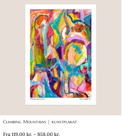
Climbing Mountains | kunstplakat
Fra
119,00
kr.
–
858,00
kr.