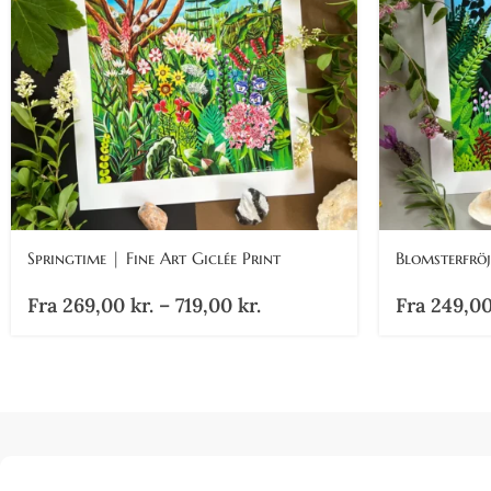
Springtime | Fine Art Giclée Print
Blomsterfröj
Fra
269,00
kr.
–
719,00
kr.
Fra
249,0