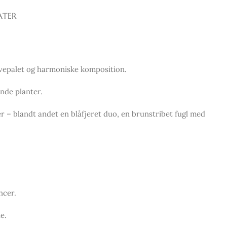
ATER
arvepalet og harmoniske komposition.
nde planter.
er – blandt andet en blåfjeret duo, en brunstribet fugl med
ncer.
e.