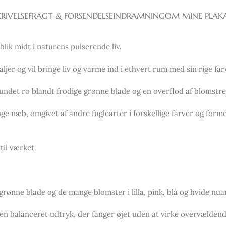
RIVELSE
FRAGT & FORSENDELSE
INDRAMNING
OM MINE PLAK
blik midt i naturens pulserende liv.
jer og vil bringe liv og varme ind i ethvert rum med sin rige f
fundet ro blandt frodige grønne blade og en overflod af blomstre
ge næb, omgivet af andre fuglearter i forskellige farver og form
 til værket.
grønne blade og de mange blomster i lilla, pink, blå og hvide nua
n balanceret udtryk, der fanger øjet uden at virke overvældend