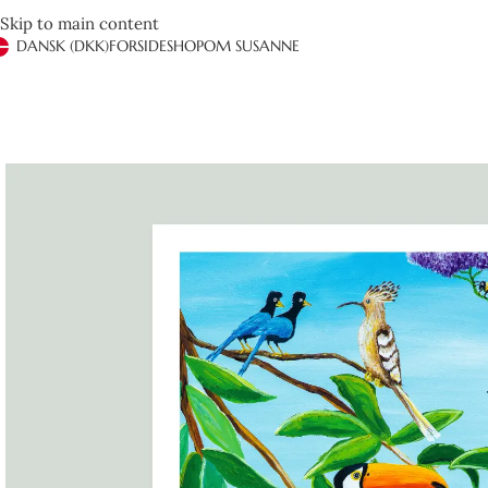
Skip to main content
DANSK (DKK)
FORSIDE
SHOP
OM SUSANNE
Det er anden gang vi handler hos Susanne Rylander. Hurtig og effe
Ved henvendelse via mail får man hurtigt og brugbart svar. Kan 
hendes farver.
Henrik Jeppesen