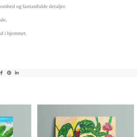
somhed og fantasifulde detaljer.
nde.
nd i hjemmet.