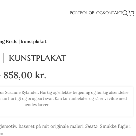
PORTFOLIO
BLOG
KONTAKT
ng Birds | kunstplakat
 | kunstplakat
–
858,00
kr.
elig smukke farver. Har haft det svært med at indrette min bolig, men
al jeg love for jeg blev inspireret til ny stil. Kan anbefale alle at købe
smukke billeder herfra.
lemotiv. Baseret på mit originale maleri
Siesta
. Smukke fugle i
en.