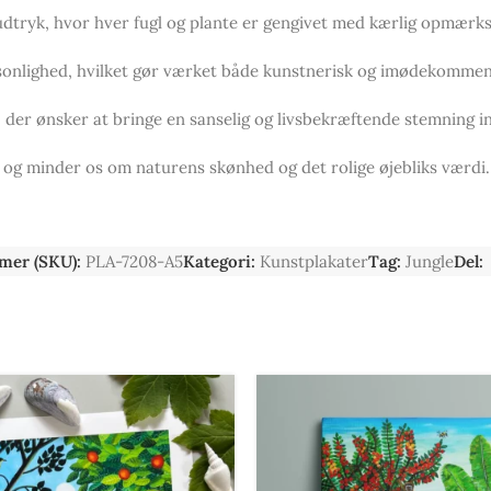
sk udtryk, hvor hver fugl og plante er gengivet med kærlig opmærk
rsonlighed, hvilket gør værket både kunstnerisk og imødekomme
n, der ønsker at bringe en sanselig og livsbekræftende stemning i
t og minder os om naturens skønhed og det rolige øjebliks værdi.
mer (SKU):
PLA-7208-A5
Kategori:
Kunstplakater
Tag:
Jungle
Del: