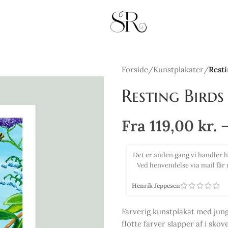
Forside
/
Kunstplakater
/
Resti
Resting Birds
Fra
119,00
kr.
ktiv betjening og hurtig afsendelse.
Købte 2 smukke print med virk
kun anbefales og så er vi vilde med
efter de 2 billeder kom op, sk
Tina Selsmark
Farverig kunstplakat med jung
flotte farver slapper af i skov