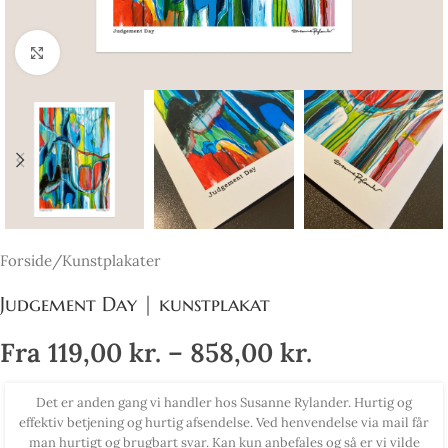
Click to enlarge
Forside
/
Kunstplakater
Judgement Day | kunstplakat
Fra
119,00
kr.
–
858,00
kr.
t er anden gang vi handler hos Susanne Rylander. Hurtig og
Købte
tiv betjening og hurtig afsendelse. Ved henvendelse via mail får
med 
 hurtigt og brugbart svar. Kan kun anbefales og så er vi vilde
lo