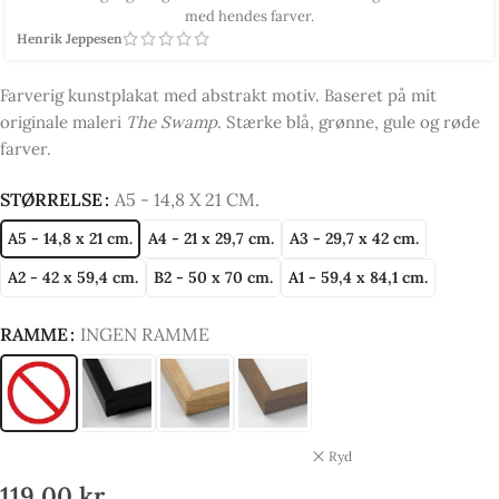
med hendes farver.
k Jeppesen
Tina 
Farverig kunstplakat med abstrakt motiv. Baseret på mit
originale maleri
The Swamp
. Stærke blå, grønne, gule og røde
farver.
STØRRELSE
A5 - 14,8 X 21 CM.
A5 - 14,8 x 21 cm.
A4 - 21 x 29,7 cm.
A3 - 29,7 x 42 cm.
A2 - 42 x 59,4 cm.
B2 - 50 x 70 cm.
A1 - 59,4 x 84,1 cm.
RAMME
INGEN RAMME
Ryd
119,00
kr.