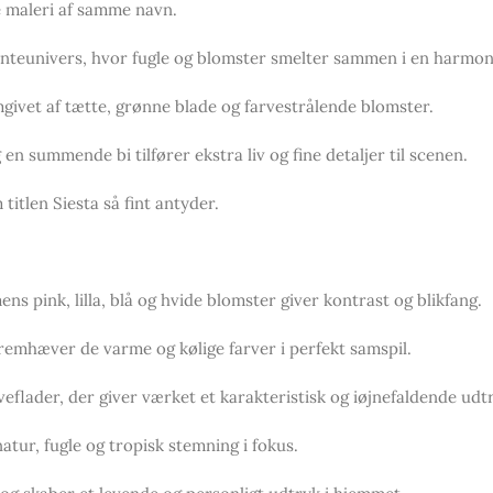
le maleri af samme navn.
planteunivers, hvor fugle og blomster smelter sammen i en harmo
givet af tætte, grønne blade og farvestrålende blomster.
en summende bi tilfører ekstra liv og fine detaljer til scenen.
itlen Siesta så fint antyder.
s pink, lilla, blå og hvide blomster giver kontrast og blikfang.
 fremhæver de varme og kølige farver i perfekt samspil.
eflader, der giver værket et karakteristisk og iøjnefaldende udt
atur, fugle og tropisk stemning i fokus.