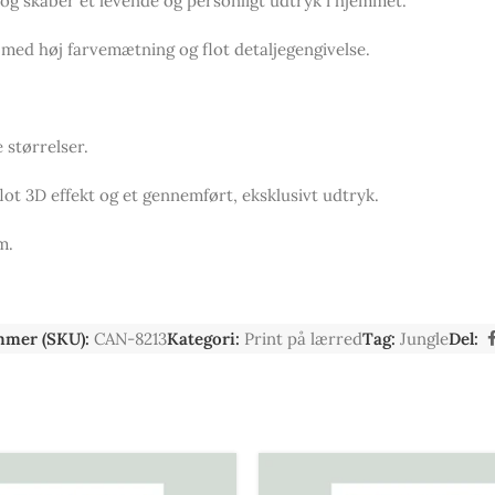
 og skaber et levende og personligt udtryk i hjemmet.
 med høj farvemætning og flot detaljegengivelse.
 størrelser.
flot 3D effekt og et gennemført, eksklusivt udtryk.
m.
mmer (SKU):
CAN-8213
Kategori:
Print på lærred
Tag:
Jungle
Del: