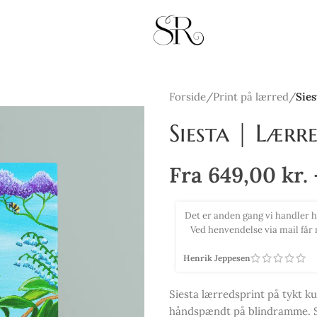
Forside
/
Print på lærred
/
Sies
Siesta | Lærr
Fra
649,00
kr.
ktiv betjening og hurtig afsendelse.
Købte 2 smukke print med virk
kun anbefales og så er vi vilde med
efter de 2 billeder kom op, sk
Tina Selsmark
Siesta lærredsprint på tykt k
håndspændt på blindramme. Sm