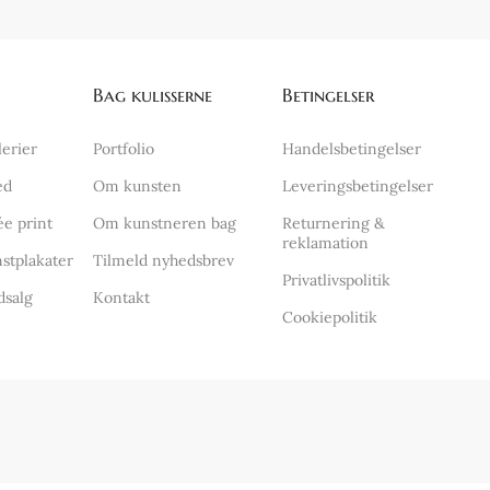
Bag kulisserne
Betingelser
lerier
Portfolio
Handelsbetingelser
ed
Om kunsten
Leveringsbetingelser
ée print
Om kunstneren bag
Returnering &
reklamation
stplakater
Tilmeld nyhedsbrev
Privatlivspolitik
dsalg
Kontakt
Cookiepolitik