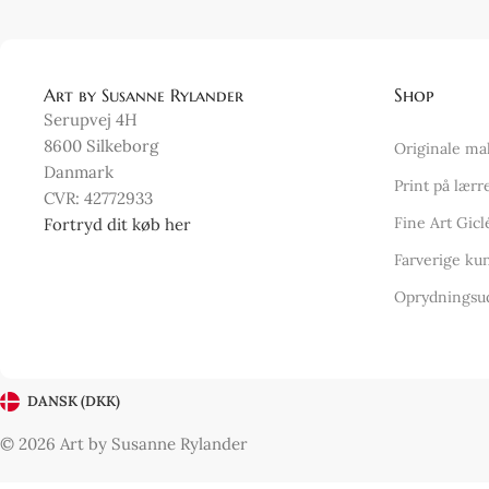
Art by Susanne Rylander
Shop
Serupvej 4H
8600 Silkeborg
Originale ma
Danmark
Print på lærr
CVR: 42772933
Fine Art Gicl
Fortryd dit køb her
Farverige kun
Oprydningsu
DANSK (DKK)
© 2026 Art by Susanne Rylander