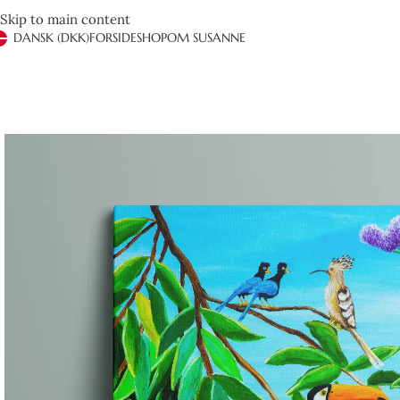
Skip to main content
DANSK (DKK)
FORSIDE
SHOP
OM SUSANNE
Det er anden gang vi handler hos Susanne Rylander. Hurtig og effe
Ved henvendelse via mail får man hurtigt og brugbart svar. Kan 
hendes farver.
Henrik Jeppesen