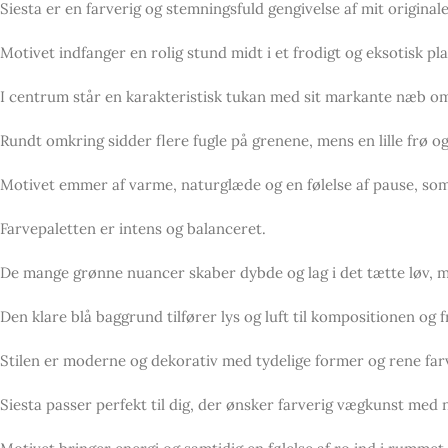
Siesta er en farverig og stemningsfuld gengivelse af mit origina
Motivet indfanger en rolig stund midt i et frodigt og eksotisk 
I centrum står en karakteristisk tukan med sit markante næb om
Rundt omkring sidder flere fugle på grenene, mens en lille frø og 
Motivet emmer af varme, naturglæde og en følelse af pause, som t
Farvepaletten er intens og balanceret.
De mange grønne nuancer skaber dybde og lag i det tætte løv, men
Den klare blå baggrund tilfører lys og luft til kompositionen og
Stilen er moderne og dekorativ med tydelige former og rene farv
Siesta passer perfekt til dig, der ønsker farverig vægkunst med n