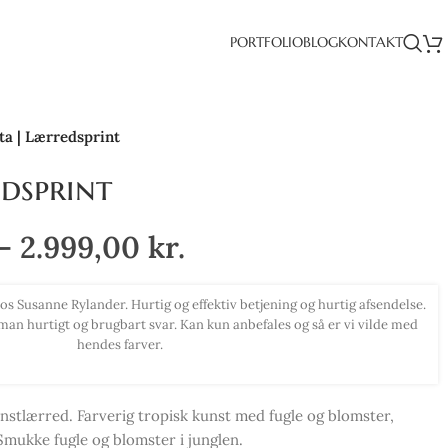
PORTFOLIO
BLOG
KONTAKT
ta | Lærredsprint
edsprint
–
2.999,00
kr.
elig smukke farver. Har haft det svært med at indrette min bolig, men
al jeg love for jeg blev inspireret til ny stil. Kan anbefale alle at købe
smukke billeder herfra.
unstlærred. Farverig tropisk kunst med fugle og blomster,
ukke fugle og blomster i junglen.