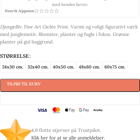
med hendes farver.
Henrik Jeppesen
Djungelliv
. Fine Art Giclée Print. Varmt og roligt figurativt værk
med junglemotiv. Blomster, planter og fugle i fokus. Grønne
planter på gul baggrund.
STØRRELSE
24x30 cm.
32x40 cm.
40x50 cm.
48x60 cm.
60x75 cm.
TILFØJ TIL KURV
4,9 flotte stjerner på Trustpilot.
Klik her for at se alle anmeldelser.