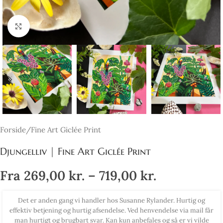
Click to enlarge
Forside
/
Fine Art Giclée Print
Djungelliv | Fine Art Giclée Print
Fra
269,00
kr.
–
719,00
kr.
Det er anden gang vi handler hos Susanne Rylander. Hurtig og
effektiv betjening og hurtig afsendelse. Ved henvendelse via mail får
man hurtigt og brugbart svar. Kan kun anbefales og så er vi vilde