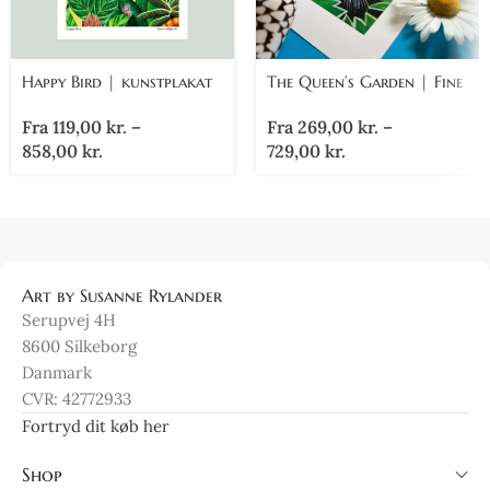
Happy Bird | kunstplakat
The Queen’s Garden | Fine
Art Giclée Print
Fra
119,00
kr.
–
Fra
269,00
kr.
–
858,00
kr.
729,00
kr.
Art by Susanne Rylander
Serupvej 4H
8600 Silkeborg
Danmark
CVR: 42772933
Fortryd dit køb her
Shop