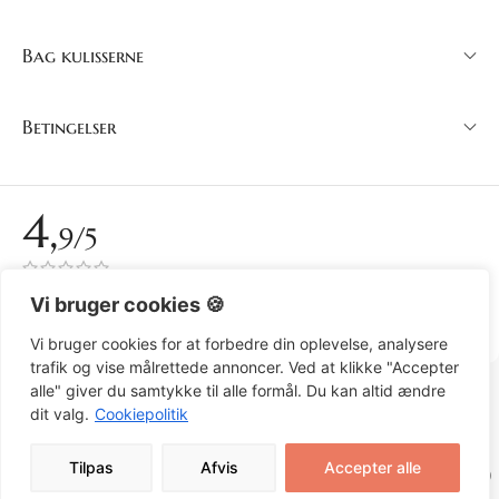
Bag kulisserne
Betingelser
4,
9/5
Over 150 anmeldelser på Trustpilot
Vi bruger cookies 🍪
Se anmeldelser
Vi bruger cookies for at forbedre din oplevelse, analysere
trafik og vise målrettede annoncer. Ved at klikke "Accepter
DANSK (DKK)
alle" giver du samtykke til alle formål. Du kan altid ændre
dit valg.
Cookiepolitik
Tilpas
Afvis
Accepter alle
© 2026 Art by Susanne Rylander