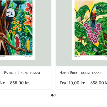
he Parrots | kunstplakat
Happy Bird | kunstplakat
0
kr.
–
858,00
kr.
Fra
119,00
kr.
–
858,00
k