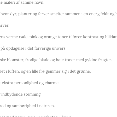
nale maleri af samme navn.
, hvor dyr, planter og farver smelter sammen i en energifyldt og
arver.
s varme røde, pink og orange toner tilfører kontrast og blikfan
 på opdagelse i det farverige univers.
ske blomster, frodige blade og høje træer med gyldne frugter.
t i luften, og en lille frø gemmer sig i det grønne.
et ekstra personlighed og charme.
og indbydende stemning.
ghed og samhørighed i naturen.