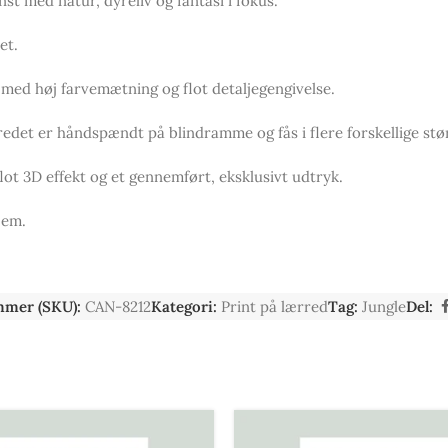
st med natur, dyreliv og fantasi i fokus.
et.
 med høj farvemætning og flot detaljegengivelse.
redet er håndspændt på blindramme og fås i flere forskellige stør
flot 3D effekt og et gennemført, eksklusivt udtryk.
jem.
mmer (SKU):
CAN-8212
Kategori:
Print på lærred
Tag:
Jungle
Del: