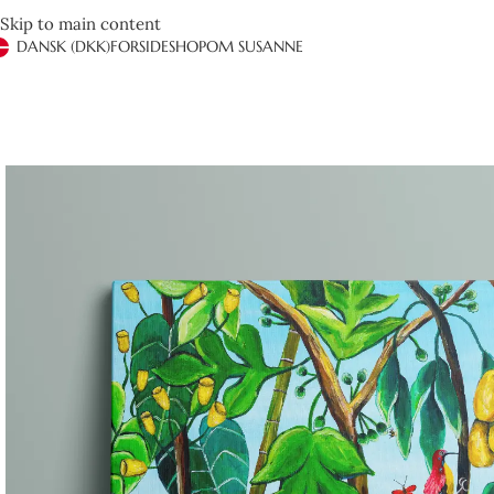
Skip to main content
DANSK (DKK)
FORSIDE
SHOP
OM SUSANNE
Det er anden gang vi handler hos Susanne Rylander. Hurtig og effe
Ved henvendelse via mail får man hurtigt og brugbart svar. Kan 
hendes farver.
Henrik Jeppesen