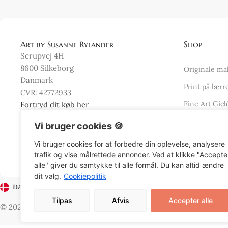
Art by Susanne Rylander
Shop
Serupvej 4H
8600 Silkeborg
Originale ma
Danmark
Print på lærr
CVR: 42772933
Fine Art Gicl
Fortryd dit køb her
Farverige kun
Vi bruger cookies 🍪
Oprydningsu
Vi bruger cookies for at forbedre din oplevelse, analysere
trafik og vise målrettede annoncer. Ved at klikke "Accepte
alle" giver du samtykke til alle formål. Du kan altid ændre
dit valg.
Cookiepolitik
DANSK (DKK)
Tilpas
Afvis
Accepter alle
© 2026 Art by Susanne Rylander