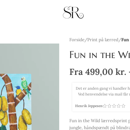
Forside
/
Print på lærred
/
Fun 
Fun in the Wi
Fra
499,00
kr.
ktiv betjening og hurtig afsendelse.
Købte 2 smukke print med virk
kun anbefales og så er vi vilde med
efter de 2 billeder kom op, sk
Tina Selsmark
Fun in the Wild lærredsprint 
jungle, håndspændt på blindra