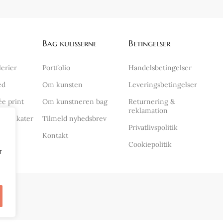
Bag kulisserne
Betingelser
lerier
Portfolio
Handelsbetingelser
ed
Om kunsten
Leveringsbetingelser
ée print
Om kunstneren bag
Returnering &
reklamation
stplakater
Tilmeld nyhedsbrev
Privatlivspolitik
dsalg
Kontakt
Cookiepolitik
r