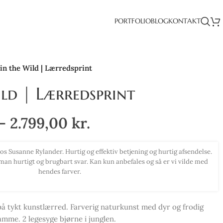
PORTFOLIO
BLOG
KONTAKT
in the Wild | Lærredsprint
ld | Lærredsprint
–
2.799,00
kr.
elig smukke farver. Har haft det svært med at indrette min bolig, men
al jeg love for jeg blev inspireret til ny stil. Kan anbefale alle at købe
smukke billeder herfra.
på tykt kunstlærred. Farverig naturkunst med dyr og frodig
mme. 2 legesyge bjørne i junglen.