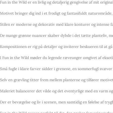
Fun in the Wild er en livlig og detaljerig gengivelse af mit origi
Motivet bringer dig ind i et frodigt og fantasifuldt naturområde
Stilen er moderne og dekorativ med klare konturer og intense f
De mange grønne nuancer skaber dybde i det tætte planteliv, men
Kompositionen er rig på detaljer og inviterer beskueren til at gå
I Fun in the Wild møder du legende ræveunger omgivet af eksoti
Små fugle i klare farver sidder i grenene, en sommerfugl svæver le
Selv en grævling titter frem mellem planterne og tilfører motiv
Maleriet balancerer det vilde og det eventyrlige med en varm 
Der er bevægelse og liv i scenen, men samtidig en følelse af try