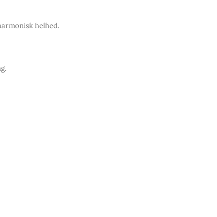
 harmonisk helhed.
g.