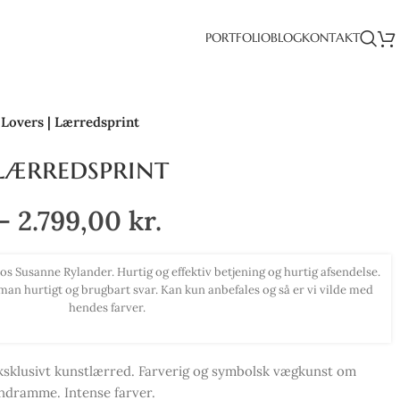
PORTFOLIO
BLOG
KONTAKT
Lovers | Lærredsprint
Lærredsprint
–
2.799,00
kr.
elig smukke farver. Har haft det svært med at indrette min bolig, men
al jeg love for jeg blev inspireret til ny stil. Kan anbefale alle at købe
smukke billeder herfra.
ksklusivt kunstlærred. Farverig og symbolsk vægkunst om
ndramme. Intense farver.