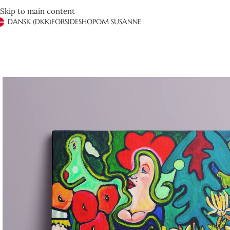
Skip to main content
DANSK (DKK)
FORSIDE
SHOP
OM SUSANNE
Det er anden gang vi handler hos Susanne Rylander. Hurtig og effe
Ved henvendelse via mail får man hurtigt og brugbart svar. Kan 
hendes farver.
Henrik Jeppesen