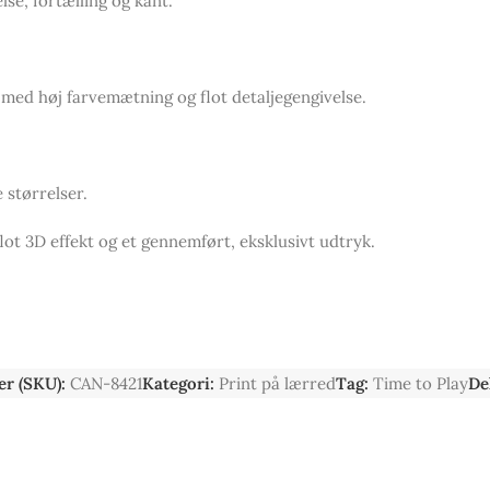
lse, fortælling og kant.
 med høj farvemætning og flot detaljegengivelse.
 størrelser.
flot 3D effekt og et gennemført, eksklusivt udtryk.
r (SKU):
CAN-8421
Kategori:
Print på lærred
Tag:
Time to Play
Del