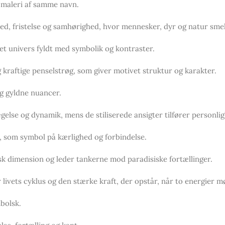
e maleri af samme navn.
hed, fristelse og samhørighed, hvor mennesker, dyr og natur sme
et univers fyldt med symbolik og kontraster.
kraftige penselstrøg, som giver motivet struktur og karakter.
g gyldne nuancer.
else og dynamik, mens de stiliserede ansigter tilfører personlig
t, som symbol på kærlighed og forbindelse.
sk dimension og leder tankerne mod paradisiske fortællinger.
vets cyklus og den stærke kraft, der opstår, når to energier m
bolsk.