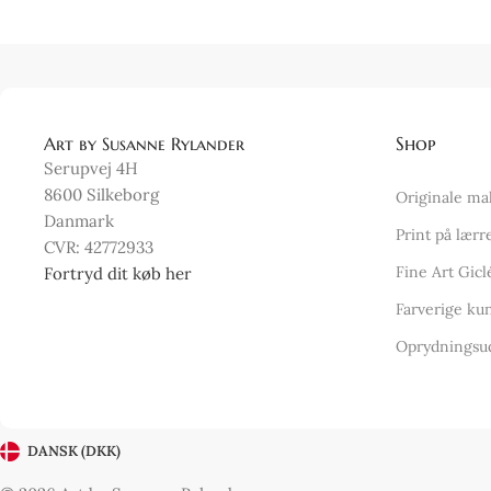
Art by Susanne Rylander
Shop
Serupvej 4H
8600 Silkeborg
Originale ma
Danmark
Print på lærr
CVR: 42772933
Fine Art Gicl
Fortryd dit køb her
Farverige kun
Oprydningsu
DANSK (DKK)