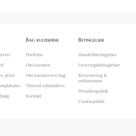
Bag kulisserne
Betingelser
lerier
Portfolio
Handelsbetingelser
ed
Om kunsten
Leveringsbetingelser
ée print
Om kunstneren bag
Returnering &
reklamation
stplakater
Tilmeld nyhedsbrev
Privatlivspolitik
dsalg
Kontakt
Cookiepolitik