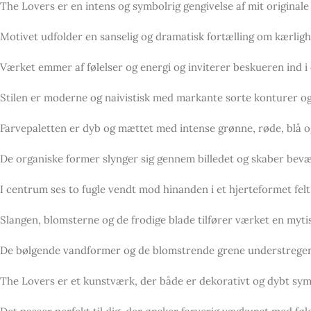
The Lovers er en intens og symbolrig gengivelse af mit original
Motivet udfolder en sanselig og dramatisk fortælling om kærlig
Værket emmer af følelser og energi og inviterer beskueren ind i 
Stilen er moderne og naivistisk med markante sorte konturer og 
Farvepaletten er dyb og mættet med intense grønne, røde, blå o
De organiske former slynger sig gennem billedet og skaber bevæg
I centrum ses to fugle vendt mod hinanden i et hjerteformet fel
Slangen, blomsterne og de frodige blade tilfører værket en myti
De bølgende vandformer og de blomstrende grene understreger li
The Lovers er et kunstværk, der både er dekorativt og dybt sym