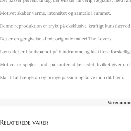
Det passer perfekt til dig, der ønsker farverig vægkunst med føle
Motivet skaber varme, intensitet og samtale i rummet.
Denne reproduktion er trykt på eksklusivt, kraftigt kunstlærred
Det er en gengivelse af mit originale maleri The Lovers.
Lærredet er håndspændt på blindramme og fås i flere forskellige
Motivet er spejlet rundt på kanten af lærredet, hvilket giver en 
Klar til at hænge op og bringe passion og farve ind i dit hjem.
Varenumme
Relaterede varer