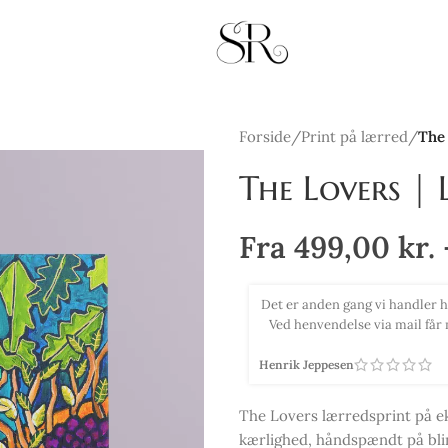
Forside
/
Print på lærred
/
The 
The Lovers | 
Fra
499,00
kr.
ktiv betjening og hurtig afsendelse.
Købte 2 smukke print med virk
kun anbefales og så er vi vilde med
efter de 2 billeder kom op, sk
Tina Selsmark
The Lovers lærredsprint på e
kærlighed, håndspændt på bli