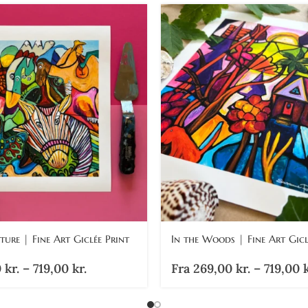
ure | Fine Art Giclée Print
In the Woods | Fine Art Gicl
0
kr.
–
719,00
kr.
Fra
269,00
kr.
–
719,00
k