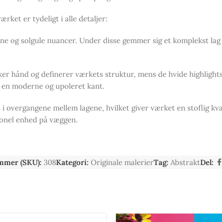
et er tydeligt i alle detaljer:
e og solgule nuancer. Under disse gemmer sig et komplekst lag af 
er hånd og definerer værkets struktur, mens de hvide highlights
t en moderne og upoleret kant.
i overgangene mellem lagene, hvilket giver værket en stoflig kv
ionel enhed på væggen.
mmer (SKU):
308
Kategori:
Originale malerier
Tag:
Abstrakt
Del: