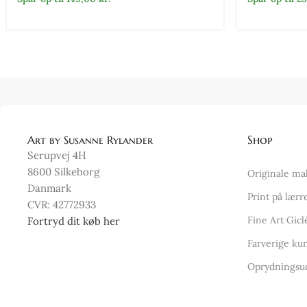
Art by Susanne Rylander
Shop
Serupvej 4H
8600 Silkeborg
Originale ma
Danmark
Print på lærr
CVR: 42772933
Fine Art Gicl
Fortryd dit køb her
Farverige kun
Oprydningsu