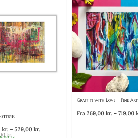
Graffiti with Love | Fine Art
Fra
269,00
kr.
–
719,00
k
nsttryk
0
kr.
–
529,00
kr.
,00
kr.
99,00
kr.