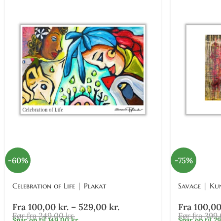
-60%
-75%
Celebration of Life | Plakat
Savage | Ku
Fra
100,00
kr.
–
529,00
kr.
Fra
100,0
Før fra
249,00
kr.
Før fra
399
Spar op til
149,00
kr.
Spar op til
2