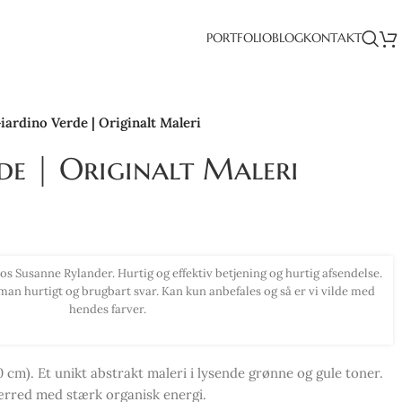
PORTFOLIO
BLOG
KONTAKT
iardino Verde | Originalt Maleri
de | Originalt Maleri
nt med virkelig smukke farver. Har haft det svært med at indrette min bo
r kom op, skal jeg love for jeg blev inspireret til ny stil. Kan anbefale alle 
smukke billeder herfra.
 cm). Et unikt abstrakt maleri i lysende grønne og gule toner.
ærred med stærk organisk energi.