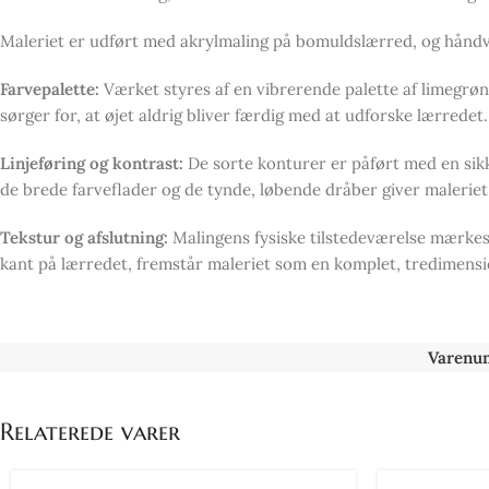
Maleriet er udført med akrylmaling på bomuldslærred, og håndværk
Farvepalette:
Værket styres af en vibrerende palette af limegrønn
sørger for, at øjet aldrig bliver færdig med at udforske lærredet.
Linjeføring og kontrast:
De sorte konturer er påført med en sikk
de brede farveflader og de tynde, løbende dråber giver malerie
Tekstur og afslutning:
Malingens fysiske tilstedeværelse mærkes 
kant på lærredet, fremstår maleriet som en komplet, tredimens
Varenu
Relaterede varer