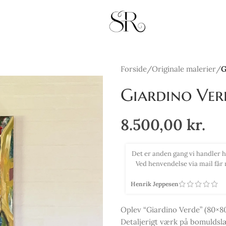
Forside
/
Originale malerier
/
G
Giardino Ver
8.500,00
kr.
rtig og effektiv betjening og hurtig afsendelse.
Købte 2 smukke pri
 svar. Kan kun anbefales og så er vi vilde med
efter de 2 billede
ver.
Tina Selsmark
Oplev “Giardino Verde” (80×80
Detaljerigt værk på bomuldsl