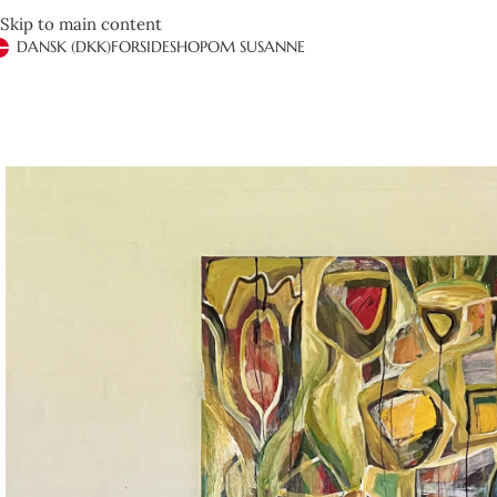
Skip to main content
DANSK (DKK)
FORSIDE
SHOP
OM SUSANNE
Det er anden gang vi handler hos Susanne Rylander. Hu
Ved henvendelse via mail får man hurtigt og brugbart
hendes far
Henrik Jeppesen