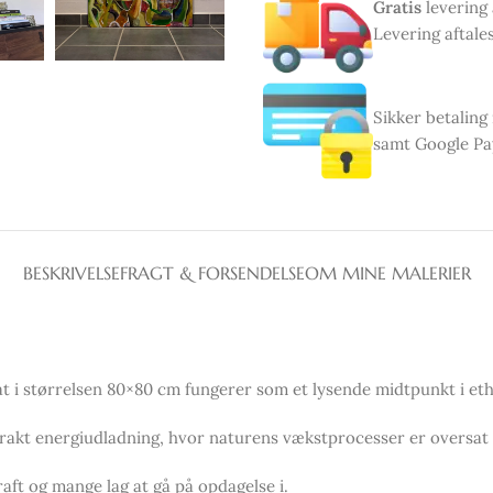
Gratis
levering 
Levering aftales
Sikker betaling
samt Google Pa
BESKRIVELSE
FRAGT & FORSENDELSE
OM MINE MALERIER
at i størrelsen 80×80 cm fungerer som et lysende midtpunkt i et
trakt energiudladning, hvor naturens vækstprocesser er oversat t
raft og mange lag at gå på opdagelse i.