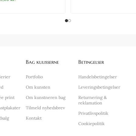
Bag kulisserne
Betingelser
lerier
Portfolio
Handelsbetingelser
ed
Om kunsten
Leveringsbetingelser
ée print
Om kunstneren bag
Returnering &
reklamation
stplakater
Tilmeld nyhedsbrev
Privatlivspolitik
dsalg
Kontakt
Cookiepolitik