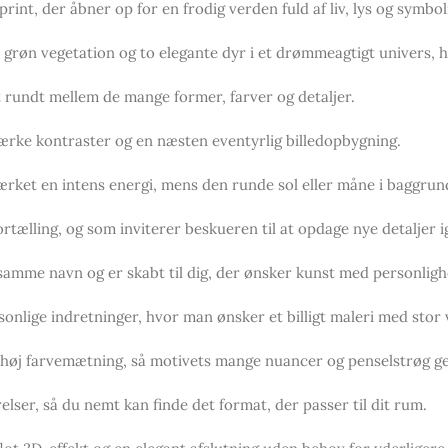
rint, der åbner op for en frodig verden fuld af liv, lys og symbol
 grøn vegetation og to elegante dyr i et drømmeagtigt univers, h
t rundt mellem de mange former, farver og detaljer.
tærke kontraster og en næsten eventyrlig billedopbygning.
 værket en intens energi, mens den runde sol eller måne i baggrun
rtælling, og som inviterer beskueren til at opdage nye detaljer i
f samme navn og er skabt til dig, der ønsker kunst med personligh
nlige indretninger, hvor man ønsker et billigt maleri med stor 
d høj farvemætning, så motivets mange nuancer og penselstrøg ge
lser, så du nemt kan finde det format, der passer til dit rum.