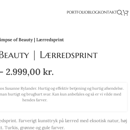
PORTFOLIO
BLOG
KONTAKT
impse of Beauty | Lærredsprint
Beauty | Lærredsprint
–
2.999,00
kr.
med virkelig smukke farver. Har haft det svært med at indrette min bolig,
om op, skal jeg love for jeg blev inspireret til ny stil. Kan anbefale alle at k
smukke billeder herfra.
dsprint. Farverigt kunsttryk på lærred med eksotisk natur, høj
t. Turkis, grønne og gule farver.