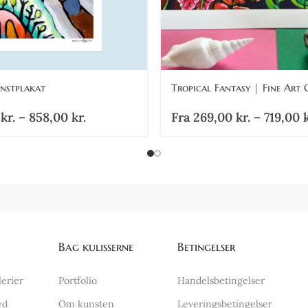
unstplakat
Tropical Fantasy | Fine Art G
0
kr.
–
858,00
kr.
Fra
269,00
kr.
–
719,00
k
Bag kulisserne
Betingelser
lerier
Portfolio
Handelsbetingelser
ed
Om kunsten
Leveringsbetingelser