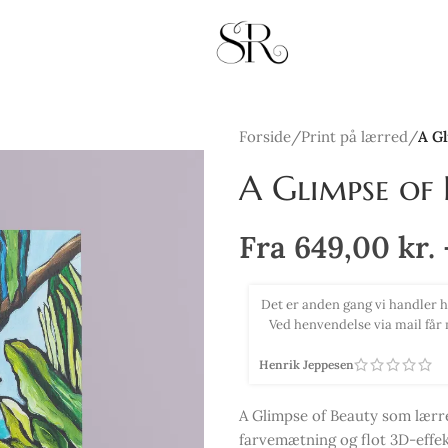
Forside
/
Print på lærred
/
A Gl
A Glimpse of 
Fra
649,00
kr.
 og effektiv betjening og hurtig afsendelse.
Købte 2 smukke print 
ar. Kan kun anbefales og så er vi vilde med
efter de 2 billeder k
.
Tina Selsmark
A Glimpse of Beauty som lærre
farvemætning og flot 3D-effek