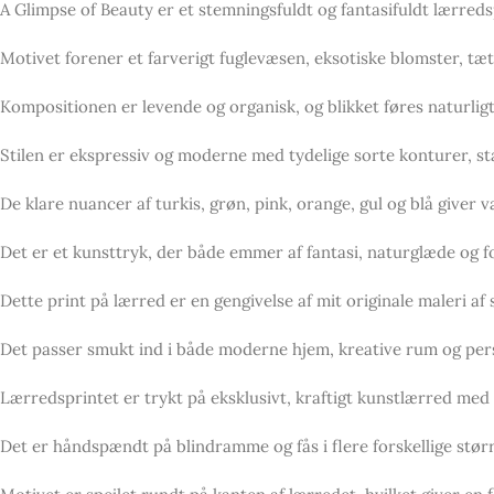
A Glimpse of Beauty er et stemningsfuldt og fantasifuldt lærredsp
Motivet forener et farverigt fuglevæsen, eksotiske blomster, tæt
Kompositionen er levende og organisk, og blikket føres naturlig
Stilen er ekspressiv og moderne med tydelige sorte konturer, s
De klare nuancer af turkis, grøn, pink, orange, gul og blå giver
Det er et kunsttryk, der både emmer af fantasi, naturglæde og fo
Dette print på lærred er en gengivelse af mit originale maleri a
Det passer smukt ind i både moderne hjem, kreative rum og perso
Lærredsprintet er trykt på eksklusivt, kraftigt kunstlærred me
Det er håndspændt på blindramme og fås i flere forskellige større