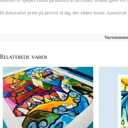
Motivet er spejlet rundt på kanten af lærredet, hvilket giver en
Et dekorativt print på lærred til dig, der elsker kunst, kunsttry
Varenumme
Relaterede varer