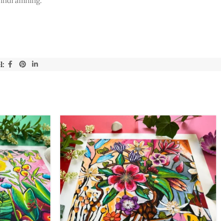
e indramning.
l: