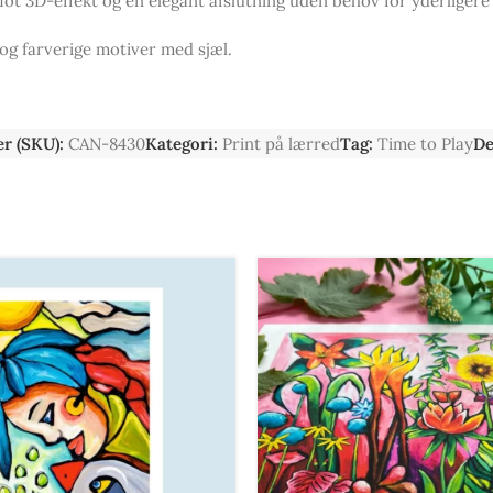
 flot 3D-effekt og en elegant afslutning uden behov for yderliger
k og farverige motiver med sjæl.
r (SKU):
CAN-8430
Kategori:
Print på lærred
Tag:
Time to Play
De