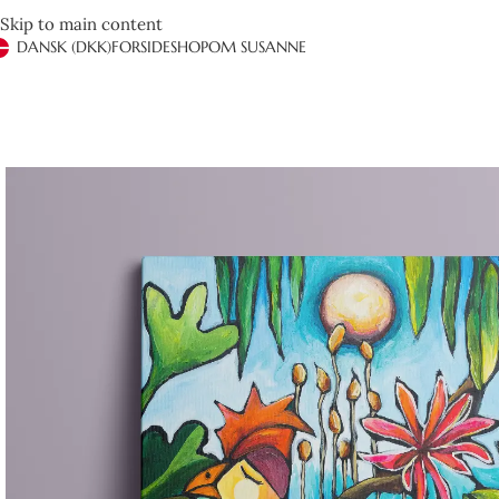
Skip to main content
DANSK (DKK)
FORSIDE
SHOP
OM SUSANNE
Det er anden gang vi handler hos Susanne Rylander. Hurtig
Ved henvendelse via mail får man hurtigt og brugbart sv
hendes farver
Henrik Jeppesen