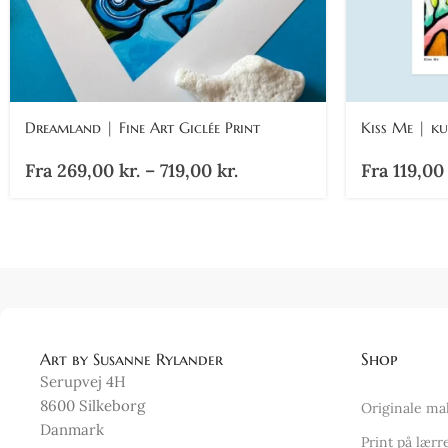
Dreamland | Fine Art Giclée Print
Kiss Me | k
Fra
269,00
kr.
–
719,00
kr.
Fra
119,0
Art by Susanne Rylander
Shop
Serupvej 4H
8600 Silkeborg
Originale ma
Danmark
Print på lærr