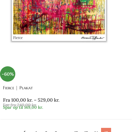
-60%
Fierce | Plakat
Fra
100,00
kr.
–
529,00
kr.
Før fra
249,00
kr.
Spar op til
149,00
kr.