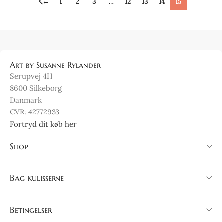
←
1
2
3
…
12
13
14
15
Art by Susanne Rylander
Serupvej 4H
8600 Silkeborg
Danmark
CVR: 42772933
Fortryd dit køb her
Shop
Bag kulisserne
Betingelser