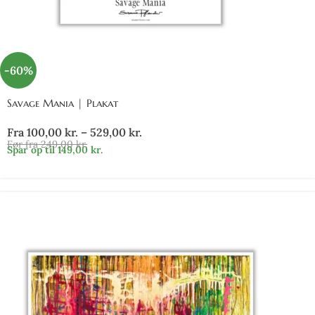
-60%
Savage Mania | Plakat
Fra
100,00
kr.
–
529,00
kr.
Før fra
249,00
kr.
Spar op til
149,00
kr.