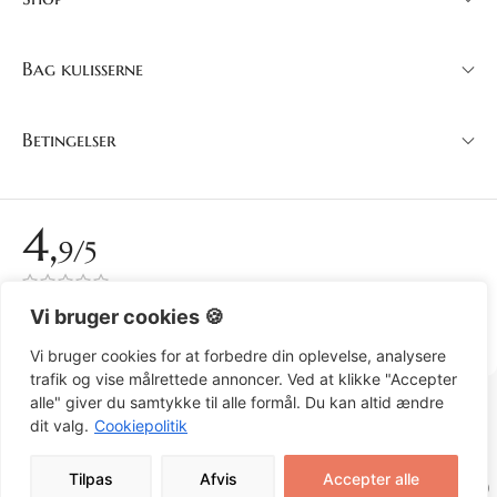
Bag kulisserne
Betingelser
4,
9/5
Over 150 anmeldelser på Trustpilot
Vi bruger cookies 🍪
Se anmeldelser
Vi bruger cookies for at forbedre din oplevelse, analysere
trafik og vise målrettede annoncer. Ved at klikke "Accepter
DANSK (DKK)
alle" giver du samtykke til alle formål. Du kan altid ændre
dit valg.
Cookiepolitik
Tilpas
Afvis
Accepter alle
© 2026 Art by Susanne Rylander