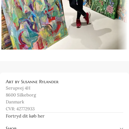
Boligselskabernes Hus 2024
Udstillinger
Art by Susanne Rylander
Serupvej 4H
8600 Silkeborg
Danmark
CVR: 42772933
Fortryd dit køb her
Shop